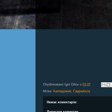
Опубліковано
Igor Orlov
о
01:07
Мітки:
Каппадокия
,
Cappadocia
Немає коментарів:
Дописати коментар