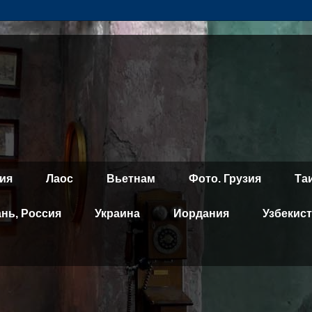
ия
Лаос
Вьетнам
Фото. Грузия
Та
ань, Россия
Украина
Иордания
Узбекис