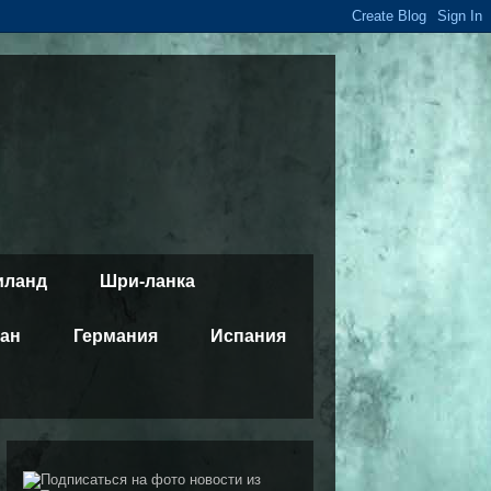
иланд
Шри-ланка
тан
Германия
Испания