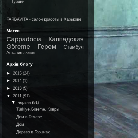
FARBAVITA - салон красоты в Харькове
Метки
Cappadocia
Каппадокия
Göreme
Герем
Стамбул
Анталия
Алания
Архів блогу
►
2015
(24)
►
2014
(1)
►
2013
(5)
▼
2011
(91)
▼
червня
(91)
Türkiye,Göreme. Ковры
Дом в Гемере
Дом
Дерево в Горшках