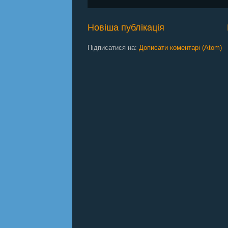
Новіша публікація
Підписатися на:
Дописати коментарі (Atom)