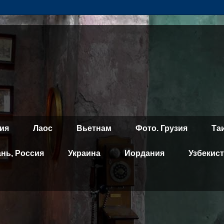
ия
Лаос
Вьетнам
Фото. Грузия
Та
ань, Россия
Украина
Иордания
Узбекис