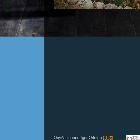
Опубліковано
Igor Orlov
о
01:23