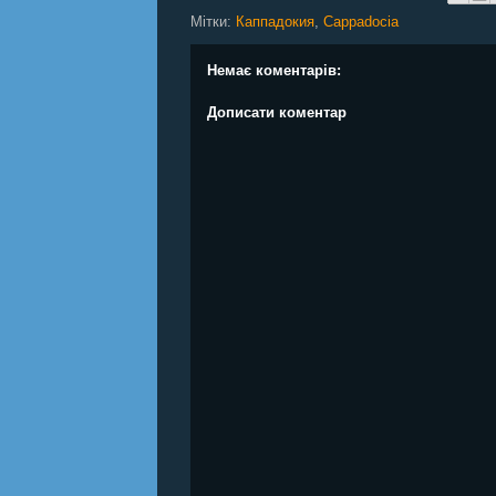
Мітки:
Каппадокия
,
Cappadocia
Немає коментарів:
Дописати коментар