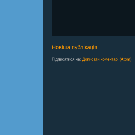
Новіша публікація
Підписатися на:
Дописати коментарі (Atom)