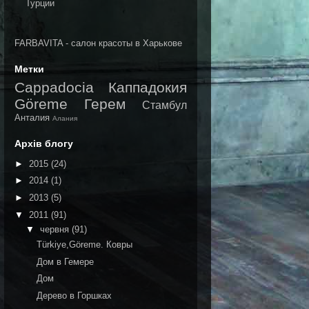
FARBAVITA - салон красоты в Харькове
Метки
Cappadocia
Каппадокия
Göreme
Герем
Стамбул
Анталия
Алания
Архів блогу
►
2015
(24)
►
2014
(1)
►
2013
(5)
▼
2011
(91)
▼
червня
(91)
Türkiye,Göreme. Ковры
Дом в Гемере
Дом
Дерево в Горшках