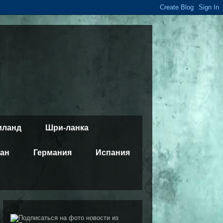
иланд
Шри-ланка
тан
Германия
Испания