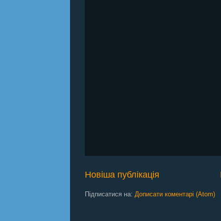
Новіша публікація
Підписатися на:
Дописати коментарі (Atom)