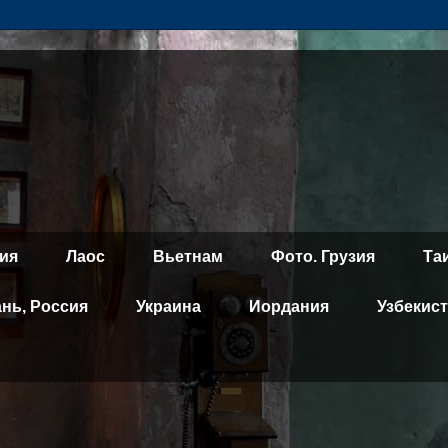
ия
Лаос
Вьетнам
Фото. Грузия
Та
ань, Россия
Украина
Иордания
Узбекис