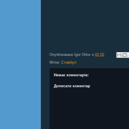
Опубліковано
Igor Orlov
о
01:02
Мітки:
Стамбул
Немає коментарів:
Дописати коментар