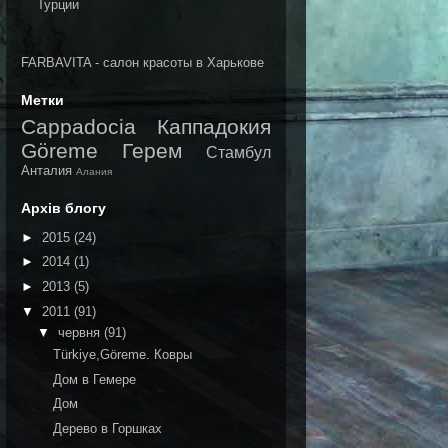
FARBAVITA - салон красоты в Харькове
Метки
Cappadocia
Каппадокия
Göreme
Герем
Стамбул
Анталия
Алания
Архів блогу
►
2015
(24)
►
2014
(1)
►
2013
(5)
▼
2011
(91)
▼
червня
(91)
Türkiye,Göreme. Ковры
Дом в Гемере
Дом
Дерево в Горшках